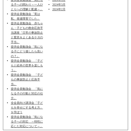
る子への関わり～一人ひ
2024年3月
とりへの理解と配慮～」
2024年2月
提供会員勉強会「実は
私、発達障害でした」
提供会員勉強会 赤ちゃ
ん・子どもの救命応急手
当講座「日常の事故防止
と窒息＆よくあるケガの
手当」
提供会員勉強会「気にな
る子にどう接したら良い
の？」
提供会員勉強会 「子ど
もと絵本の世界を楽しも
う」
提供会員勉強会 「子ど
もの事故防止と応急手
当」
提供会員勉強会 「気に
なる子の行動と対応の仕
方」
全会員向け講演会「子ど
もを幸せにする考え方」
を学ぼう
提供会員勉強会「気にな
る子への対応 ～特性に
応じた対応について～」