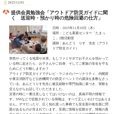
2025/12/01
提供会員勉強会「アウトドア防災ガイドに聞
く 送迎時・預かり時の危険回避の仕方」
日時：2025年11月20日（木）
場所：こども家庭センター「たまっ
こ」2階活動室
講師：あんどう りす 先生（アウト
ドア防災ガイド）
突然やってくる地震や水害。もしファミサポでお子さんを預かって
いる時に起きたら、お子さんやご自身、そしてご家族の安全を守る
ためにどう行動しますか？
アウトドア防災ガイドでテレビ・ラジオのパーソナリティ、内閣府
や東京消防庁など公的機関での防災イベントでの講演を多数なさっ
ている、あんどうりす先生に被災経験や専門知識に基づき、実験を
交えながらお話していただきました。
災害の時に一番注意しなくてはいけないのは、真偽不明の情報で
す。SNSなどで拡散されている情報は、すべて正しいわけではありま
せん。デマだったり、広く知れ渡った事柄でも安全面や衛生面に問
題があるものが含まれています。安易に情報を拡散せず、情報の真