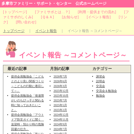
多摩市ファミリー・サポート・センター 公式ホームページ
[
トップページ
] [
ファミサポとは…？
] [
利用・提供までの流れ
] [
フ
ァミサポのしくみ
] [
Ｑ＆Ａ
] [
お知らせ
] [
イベント報告
] [
リン
ク
] [
問い合わせ
]
トップページ
｜
イベント報告
｜ イベント報告 ～コメントページ～
イベント報告 ～コメントページ～
最近の記事
月別の記事
カテゴリー
提供会員勉強会「こども
2026年7月
講習会
とのより良い関係づくり
2026年6月
説明会
～こどもの行動に着目し
2026年3月
交流会
て～」
2025年12月
交流会＆勉強会
提供会員勉強会「発達障
2025年10月
勉強会
がいのちびっ子と関わる
2025年7月
時に知っておきたいこ
2025年5月
と」
2025年2月
提供会員勉強会「アウト
2024年12月
ドア防災ガイドに聞く
2024年11月
送迎時・預かり時の危険
2024年9月
回避の仕方」
2024年7月
提供会員勉強会「気にな
2024年5月